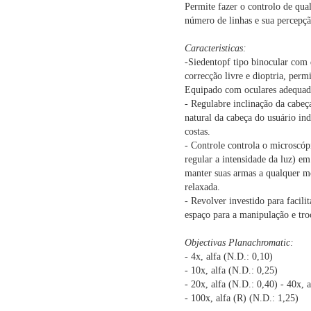
Permite fazer o controlo de qu
número de linhas e sua percepçã
Caracteristicas:
-Siedentopf tipo binocular com 
correcção livre e dioptria, perm
Equipado com oculares adequad
- Regulabre inclinação da cabeça
natural da cabeça do usuário in
costas.
- Controle controla o microscóp
regular a intensidade da luz) em
manter suas armas a qualquer m
relaxada.
- Revolver investido para facil
espaço para a manipulação e tro
Objectivas Planachromatic:
- 4x, alfa (N.D.: 0,10)
- 10x, alfa (N.D.: 0,25)
- 20x, alfa (N.D.: 0,40) - 40x, 
- 100x, alfa (R) (N.D.: 1,25)