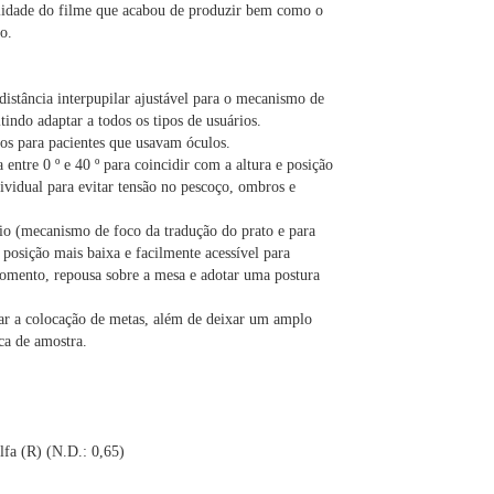
alidade do filme que acabou de produzir bem como o
o.
distância interpupilar ajustável para o mecanismo de
itindo adaptar a todos os tipos de usuários.
os para pacientes que usavam óculos.
 entre 0 º e 40 º para coincidir com a altura e posição
dividual para evitar tensão no pescoço, ombros e
io (mecanismo de foco da tradução do prato e para
 posição mais baixa e facilmente acessível para
omento, repousa sobre a mesa e adotar uma postura
itar a colocação de metas, além de deixar um amplo
ca de amostra.
alfa (R) (N.D.: 0,65)