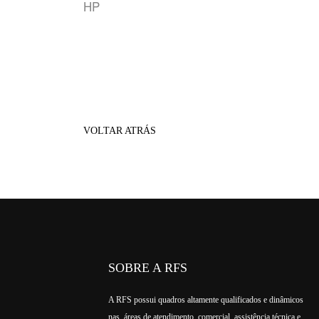
HP
VOLTAR ATRÁS
SOBRE A RFS
A RFS possui quadros altamente qualificados e dinâmicos
nas áreas de atendimento, comercial, assistência técnica e